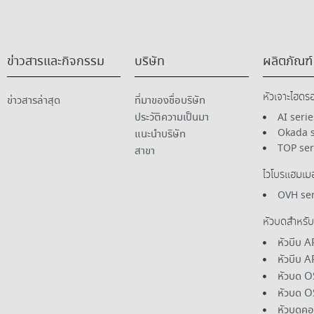
ข่าวสารและกิจกรรม
บริษัท
ผลิตภัณฑ์
หัวเจาะไฮดร
ข่าวสารล่าสุด
ที่มาของชื่อบริษัท
ประวัติความเป็นมา
AI serie
Okada s
แนะนําบริษัท
TOP ser
สาขา
ไวโบรแฮมเมอ
OVH ser
หัวบดสําหรั
หัวบีบ A
หัวบีบ 
หัวบด O
หัวบด O
หัวบดคอ