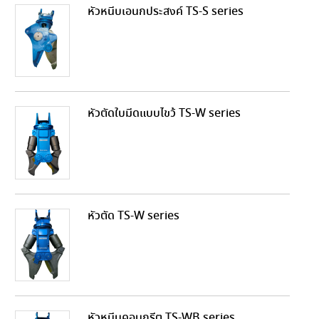
หัวหนีบเอนกประสงค์ TS-S series
หัวตัดใบมีดแบบไขว้ TS-W series
หัวตัด TS-W series
หัวหนีบคอนกรีต TS-WB series