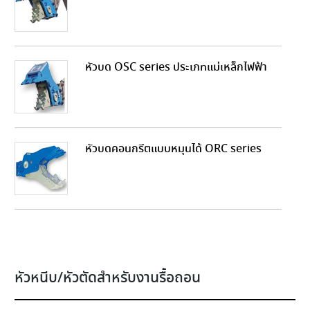
หัวบด OSC series ประเภทแม่เหล็กไฟฟ้า
หัวบดคอนกรีตแบบหมุนได้ ORC series
หัวหนีบ/หัวตัดสำหรับงานรื้อถอน