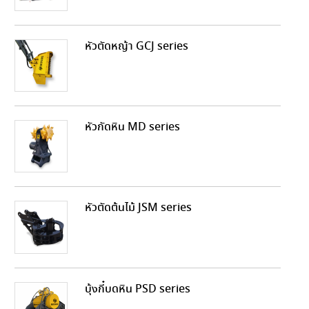
หัวตัดหญ้า GCJ series
หัวกัดหิน MD series
หัวตัดต้นไม้ JSM series
บุ้งกี๋บดหิน PSD series