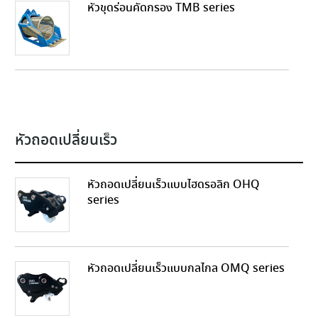
หัวขุดร่อนคัดกรอง TMB series
หัวถอดเปลี่ยนเร็ว
หัวถอดเปลี่ยนเร็วแบบไฮดรอลิก OHQ
series
หัวถอดเปลี่ยนเร็วแบบกลไกล OMQ series