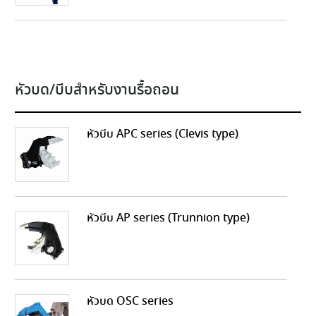
หัวบด/บีบสำหรับงานรื้อถอน
หัวบีบ APC series (Clevis type)
หัวบีบ AP series (Trunnion type)
หัวบด OSC series