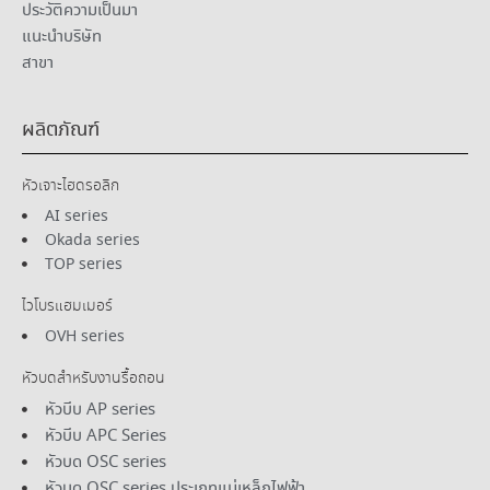
ประวัติความเป็นมา
แนะนําบริษัท
สาขา
ผลิตภัณฑ์
หัวเจาะไฮดรอลิก
AI series
Okada series
TOP series
ไวโบรแฮมเมอร์
OVH series
หัวบดสําหรับงานรื้อถอน
หัวบีบ AP series
หัวบีบ APC Series
หัวบด OSC series
หัวบด OSC series ประเภทแม่เหล็กไฟฟ้า