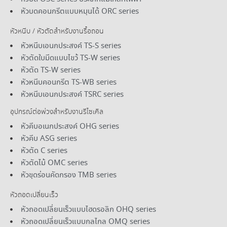
หัวบดคอนกรีตแบบหมุนได้ ORC series
หัวหนีบ / หัวตัดสําหรับงานรื้อถอน
หัวหนีบเอนกประสงค์ TS-S series
หัวตัดใบมีดแบบไขว้ TS-W series
หัวตัด TS-W series
หัวหนีบคอนกรีต TS-WB series
หัวหนีบเอนกประสงค์ TSRC series
อุปกรณ์ต่อพ่วงสําหรับงานรีไซเคิล
หัวคีบอเนกประสงค์ OHG series
หัวคีบ ASG series
หัวตัด C series
หัวตัดไม้ OMC series
หัวขุดร่อนคัดกรอง TMB series
หัวถอดเปลี่ยนเร็ว
หัวถอดเปลี่ยนเร็วแบบไฮดรอลิก OHQ series
หัวถอดเปลี่ยนเร็วแบบกลไกล OMQ series