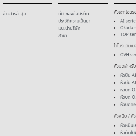
หัวเจาะไฮดร
ข่าวสารล่าสุด
ที่มาของชื่อบริษัท
ประวัติความเป็นมา
AI serie
Okada s
แนะนําบริษัท
TOP ser
สาขา
ไวโบรแฮมเมอ
OVH ser
หัวบดสําหรั
หัวบีบ A
หัวบีบ 
หัวบด O
หัวบด O
หัวบดคอ
หัวหนีบ / หั
หัวหนีบ
หัวตัดใ