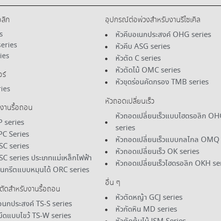
อลิก
อุปกรณ์ต่อพ่วงสําหรับงานรีไซเคิล
s
หัวคีบอเนกประสงค์ OHG series
eries
หัวคีบ ASG series
ies
หัวตัด C series
หัวตัดไม้ OMC series
ร์
หัวขุดร่อนคัดกรอง TMB series
ies
หัวถอดเปลี่ยนเร็ว
บงานรื้อถอน
หัวถอดเปลี่ยนเร็วแบบไฮดรอลิก O
P series
series
APC Series
หัวถอดเปลี่ยนเร็วแบบกลไกล OMQ 
SC series
หัวถอดเปลี่ยนเร็ว OK series
SC series ประเภทแม่เหล็กไฟฟ้า
หัวถอดเปลี่ยนเร็วไฮดรอลิก OKH se
นกรีตแบบหมุนได้ ORC series
อื่น ๆ
วตัดสําหรับงานรื้อถอน
หัวตัดหญ้า GCJ series
เอนกประสงค์ TS-S series
หัวกัดหิน MD series
บมีดแบบไขว้ TS-W series