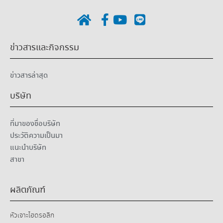
ข่าวสารและกิจกรรม
ข่าวสารล่าสุด
บริษัท
ที่มาของชื่อบริษัท
ประวัติความเป็นมา
แนะนําบริษัท
สาขา
ผลิตภัณฑ์
หัวเจาะไฮดรอลิก