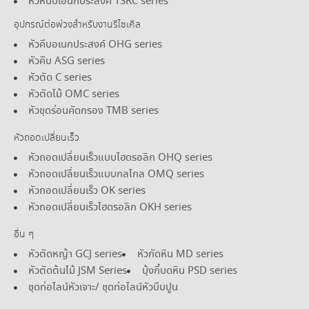
หัวหนีบเอนกประสงค์ TSRC series
อุปกรณ์ต่อพ่วงสําหรับงานรีไซเคิล
หัวคีบอเนกประสงค์ OHG series
หัวคีบ ASG series
หัวตัด C series
หัวตัดไม้ OMC series
หัวขุดร่อนคัดกรอง TMB series
หัวถอดเปลี่ยนเร็ว
หัวถอดเปลี่ยนเร็วแบบไฮดรอลิก OHQ series
หัวถอดเปลี่ยนเร็วแบบกลไกล OMQ series
หัวถอดเปลี่ยนเร็ว OK series
หัวถอดเปลี่ยนเร็วไฮดรอลิก OKH series
อื่น ๆ
หัวตัดหญ้า GCJ series
หัวกัดหิน MD series
หัวตัดต้นไม้ JSM Series
บุ้งกี๋บดหิน PSD series
ชุดท่อไลน์หัวเจาะ/ ชุดท่อไลน์หัวบีบปูน